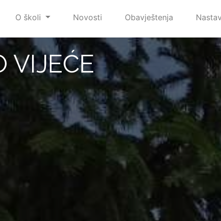
O školi
Novosti
Obavještenja
Nasta
 VIJEĆE