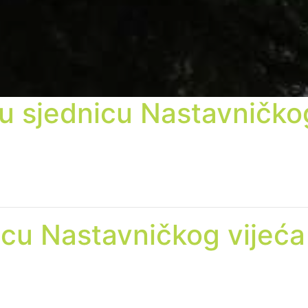
u sjednicu Nastavničko
icu Nastavničkog vijeća