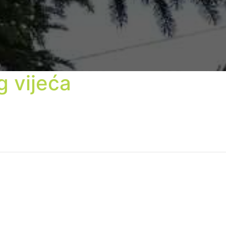
g vijeća