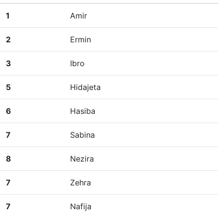
1
Amir
2
Ermin
3
Ibro
5
Hidajeta
6
Hasiba
7
Sabina
8
Nezira
7
Zehra
7
Nafija