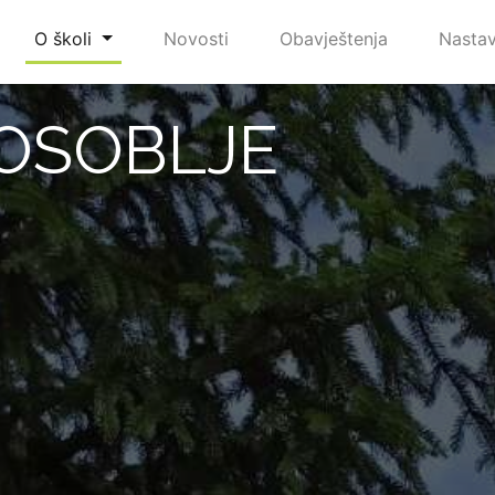
O školi
Novosti
Obavještenja
Nasta
OSOBLJE