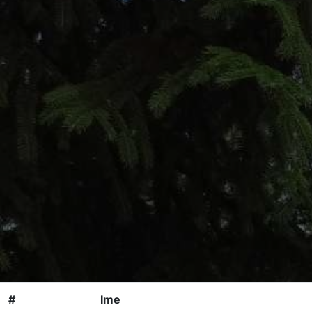
#
Ime