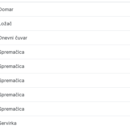
Domar
Ložač
Dnevni čuvar
Spremačica
Spremačica
Spremačica
Spremačica
Spremačica
Servirka